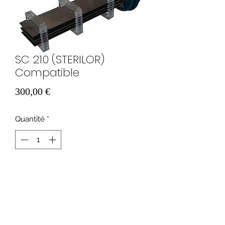
SC 210 (STERILOR)
Compatible
Prix
300,00 €
Quantité
*
Ajouter au panier
Electrode compatible SC 210
(STERILOR)