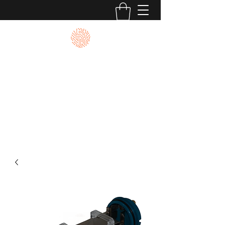
L'atelier de l'électrolyse
Donnez une seconde vie à vos
électrolyseurs au sel
contact@latelierdelelectrolyse.com