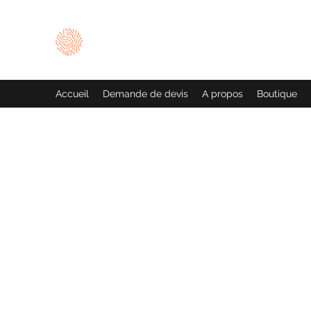
L'atelier de l'électrolyse
Donnez une seconde vie à vos électrolyseurs
Accueil
Demande de devis
A propos
Boutique